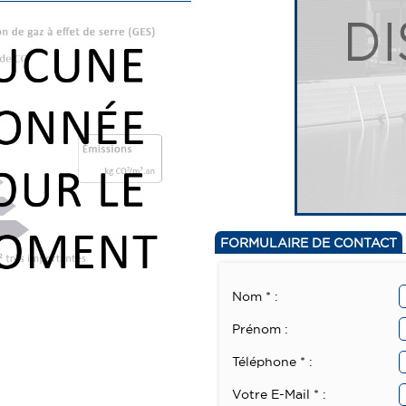
FORMULAIRE DE CONTACT
Nom * :
Prénom :
Téléphone * :
Votre E-Mail * :