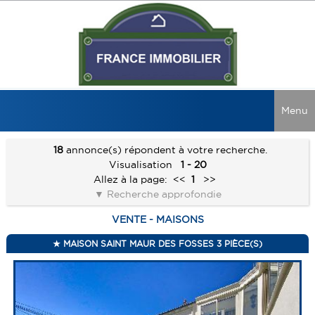
Menu
ACCUEIL
18
annonce(s) répondent à votre recherche.
Visualisation
1 - 20
VENTES
Allez à la page:
<<
1
>>
Recherche approfondie
LOCATIONS
TOUTES LES VENTES
VENTE - MAISONS
MAISONS
RECHERCHER
TOUTES LES LOCATIONS
APPARTEMENTS
MAISON SAINT MAUR DES FOSSES 3 PIÈCE(S)
MAISONS
NOS CONSEILS
IMMEUBLES
APPARTEMENTS
NOS AGENCES
GUIDE ACQUÉREUR
LOCAUX COMMERCIAUX
IMMEUBLES
GUIDE VENDEUR
NOUS REJOINDRE