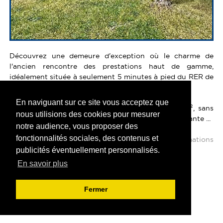
Découvrez une demeure d'exception où le charme de
l'ancien rencontre des prestations haut de gamme,
idéalement située à seulement 5 minutes à pied du RER de
Saint-Maur Le Parc.
En naviguant sur ce site vous acceptez que
Nichée au coeur d'une parcelle arborée de 805 m², sans
nous utilisions des cookies pour mesurer
aucun vis-à-vis, cette maison entièrement indépendante ...
notre audience, vous proposer des
fonctionnalités sociales, des contenus et
Plus d'informations
publicités éventuellement personnalisés.
En savoir plus
SAINT MAUR DES FOSSES
1 699 000 €
Fermer