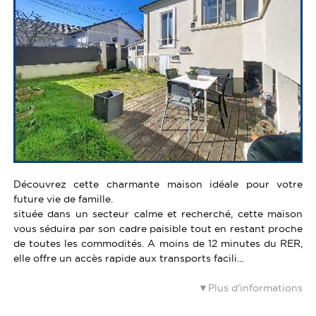
TERRAINS
LOCAUX COMMERCIAUX
GUIDE TRANSACTION PARFAITE
PARKING BOX
TERRAINS
PARKING BOX
Découvrez cette charmante maison idéale pour votre
future vie de famille.
située dans un secteur calme et recherché, cette maison
vous séduira par son cadre paisible tout en restant proche
de toutes les commodités. A moins de 12 minutes du RER,
elle offre un accès rapide aux transports facili...
Plus d'informations