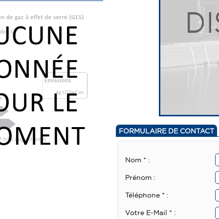
FORMULAIRE DE CONTACT
Nom * :
Prénom :
Téléphone * :
Votre E-Mail * :