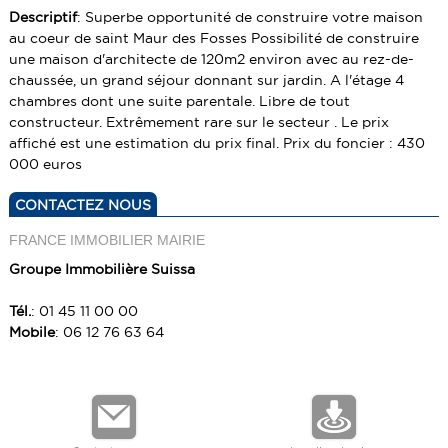
TERRAINS
LOCAUX COMMERCIAUX
GUIDE TRANSACTION PARFAITE
Descriptif
: Superbe opportunité de construire votre maison
au coeur de saint Maur des Fosses Possibilité de construire
PARKING BOX
TERRAINS
une maison d'architecte de 120m2 environ avec au rez-de-
PARKING BOX
chaussée, un grand séjour donnant sur jardin. A l'étage 4
chambres dont une suite parentale. Libre de tout
constructeur. Extrêmement rare sur le secteur . Le prix
affiché est une estimation du prix final. Prix du foncier : 430
000 euros
CONTACTEZ NOUS
FRANCE IMMOBILIER MAIRIE
Groupe Immobilière Suissa
Tél.
: 01 45 11 00 00
Mobile
: 06 12 76 63 64