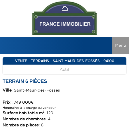
Menu
ACCUEIL
VENTE - TERRAINS - SAINT-MAUR-DES-FOSSÉS - 94100
Actif
VENTES
LOCATIONS
TOUTES LES VENTES
TERRAIN 6 PIÈCES
MAISONS
Ville
: Saint-Maur-des-Fossés
RECHERCHER
TOUTES LES LOCATIONS
APPARTEMENTS
MAISONS
NOS CONSEILS
Prix
: 749 000€
Honoraires à la charge du vendeur
IMMEUBLES
APPARTEMENTS
NOS AGENCES
GUIDE ACQUÉREUR
Surface habitable m²
: 120
Nombre de chambres
: 4
LOCAUX COMMERCIAUX
IMMEUBLES
GUIDE VENDEUR
NOUS REJOINDRE
Nombre de pièces
: 6