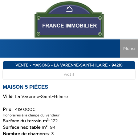
Menu
ACCUEIL
VENTE - MAISONS - LA VARENNE-SAINT-HILAIRE - 94210
Actif
VENTES
LOCATIONS
TOUTES LES VENTES
MAISON 5 PIÈCES
MAISONS
Ville
: La Varenne-Saint-Hilaire
RECHERCHER
TOUTES LES LOCATIONS
APPARTEMENTS
MAISONS
NOS CONSEILS
Prix
: 419 000€
Honoraires à la charge du vendeur
IMMEUBLES
APPARTEMENTS
NOS AGENCES
GUIDE ACQUÉREUR
Surface du terrain m²
: 122
Surface habitable m²
: 94
LOCAUX COMMERCIAUX
IMMEUBLES
GUIDE VENDEUR
NOUS REJOINDRE
Nombre de chambres
: 3