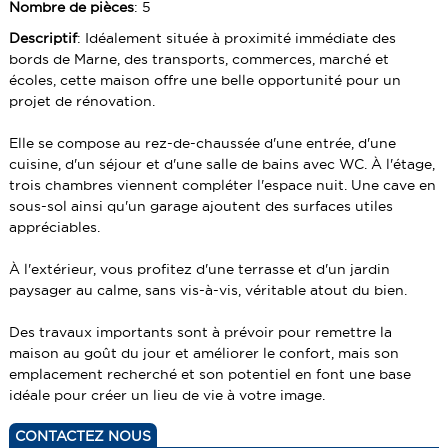
TERRAINS
LOCAUX COMMERCIAUX
Nombre de pièces
: 5
GUIDE TRANSACTION PARFAITE
Descriptif
: Idéalement située à proximité immédiate des
PARKING BOX
TERRAINS
bords de Marne, des transports, commerces, marché et
PARKING BOX
écoles, cette maison offre une belle opportunité pour un
projet de rénovation.
Elle se compose au rez-de-chaussée d'une entrée, d'une
cuisine, d'un séjour et d'une salle de bains avec WC. À l'étage,
trois chambres viennent compléter l'espace nuit. Une cave en
sous-sol ainsi qu'un garage ajoutent des surfaces utiles
appréciables.
À l'extérieur, vous profitez d'une terrasse et d'un jardin
paysager au calme, sans vis-à-vis, véritable atout du bien.
Des travaux importants sont à prévoir pour remettre la
maison au goût du jour et améliorer le confort, mais son
emplacement recherché et son potentiel en font une base
idéale pour créer un lieu de vie à votre image.
CONTACTEZ NOUS