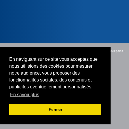
TERRAINS
LOCAUX COMMERCIAUX
GUIDE TRANSACTION PARFAITE
PARKING BOX
TERRAINS
PARKING BOX
Accès agent
-
HONORAIRES FRANCE IMMOBILIER ADAMVILLE
-
Mentions légales
-
Confidentialité des données
En naviguant sur ce site vous acceptez que
nous utilisions des cookies pour mesurer
notre audience, vous proposer des
fonctionnalités sociales, des contenus et
publicités éventuellement personnalisés.
En savoir plus
Fermer