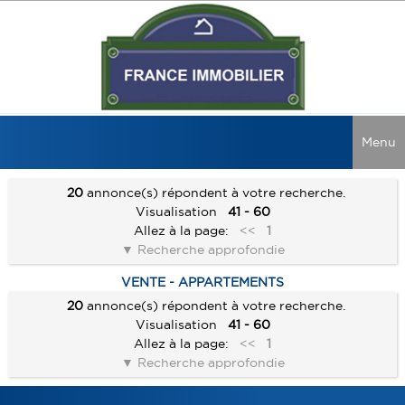
Menu
ACCUEIL
20
annonce(s) répondent à votre recherche.
Visualisation
41 - 60
VENTES
Allez à la page:
<<
1
Recherche approfondie
LOCATIONS
TOUTES LES VENTES
VENTE - APPARTEMENTS
MAISONS
RECHERCHER
TOUTES LES LOCATIONS
20
annonce(s) répondent à votre recherche.
APPARTEMENTS
MAISONS
NOS CONSEILS
Visualisation
41 - 60
Allez à la page:
<<
1
IMMEUBLES
APPARTEMENTS
NOS AGENCES
GUIDE ACQUÉREUR
Recherche approfondie
LOCAUX COMMERCIAUX
IMMEUBLES
GUIDE VENDEUR
NOUS REJOINDRE